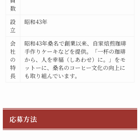
員
数
設
昭和43年
立
会
昭和43年桑名で創業以来、自家焙煎珈琲
社
手作りケーキなどを提供。「一杯の珈琲
の
から、人を幸福（しあわせ）に。」をモ
特
ットーに、桑名のコーヒー文化の向上に
長
も取り組んでいます。
応募方法