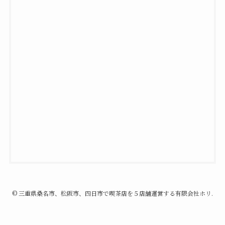
©
三重県桑名市、松阪市、四日市で喫茶店を５店舗運営する有限会社ホリ.