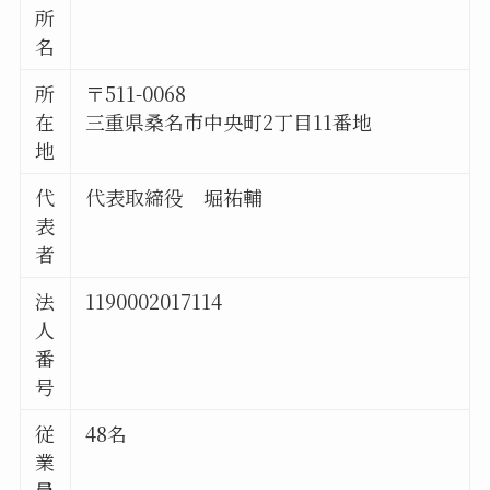
所
名
所
〒511-0068
在
三重県桑名市中央町2丁目11番地
地
代
代表取締役 堀祐輔
表
者
法
1190002017114
人
番
号
従
48名
業