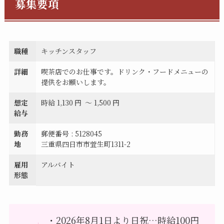
募集要項
職種
キッチンスタッフ
詳細
喫茶店でのお仕事です。ドリンク・フードメニューの
提供をお願いします。
想定
時給
1,130
円
〜
1,500
円
給与
勤務
郵便番号 : 5128045
地
三重県四日市市萓生町1311-2
雇用
アルバイト
形態
・2026年8月1日より日祝…時給100円