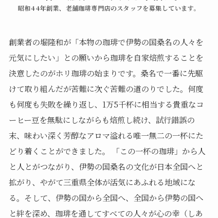
昭和44年創業、老舗珈琲専門店のスタッフを募集しています。
創業者の堀隆和が「本物の珈琲で伊勢の国桑名の人々を
元気にしたい」との願いから珈琲を自家焙煎することを
決意したのがホリ珈琲の始まりです。桑名で一番に先駆
けて取り組んだが苦難に次ぐ苦難の道のりでした。何度
も何度も失敗を繰り返し、1万5千杯に相当する貴重なコ
ーヒー豆を無駄にしながらも焙煎し続け、試行錯誤の
末、味わい深く芳醇なアロマ溢れる唯一無二の一杯にた
どり着くことができました。 「この一杯の珈琲」から人
と人とがつながり、伊勢の国桑名の文化が日本全国へと
拡がり、やがて三重県全体が活気にあふれる地域にな
る。そして、伊勢の国から全国へ、全国から伊勢の国へ
と絆を深め、珈琲を通してすべての人々が心の幸（しあ